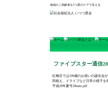
地域のご高齢者を5つ星のケアで支える
ファイブスター通信2
紅梅荘では100歳のお祝いの誕生会
田植え、ドライブなど日常の様子を
平成28年夏号
28natu.pdf